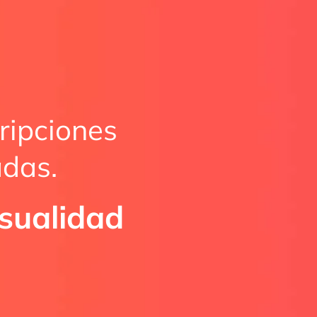
ripciones
adas.
asualidad