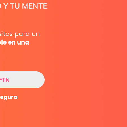
 Y TU MENTE
sitas para un
le en una
FTN
segura