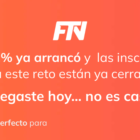
2% ya arrancó
y las insc
 este reto están ya cerr
llegaste hoy… no es c
perfecto
para