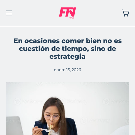
Saltar
al
Carr
Abrir
contenido
menú
de
En ocasiones comer bien no es
navegación
cuestión de tiempo, sino de
estrategia
enero 15, 2026