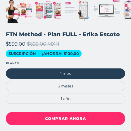
FTN Method - Plan FULL - Erika Escoto
$599.00
$699.00 MXN
SUSCRIPCIÓN
•
¡AHORRA!
$100.00
PLANES
1 mes
3 meses
1 año
COMPRAR AHORA