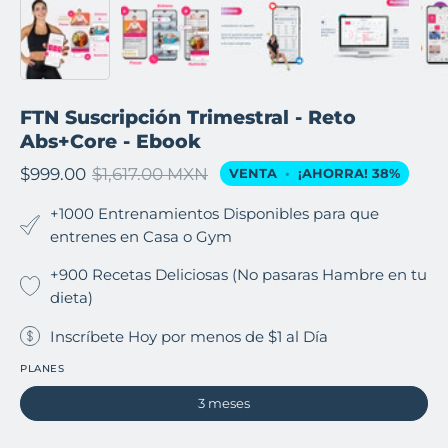
FTN Suscripción Trimestral - Reto
Abs+Core - Ebook
$999.00
$1,617.00 MXN
VENTA
•
¡AHORRA!
38%
+1000 Entrenamientos Disponibles para que
entrenes en Casa o Gym
+900 Recetas Deliciosas (No pasaras Hambre en tu
dieta)
Inscríbete Hoy por menos de $1 al Día
PLANES
3 meses