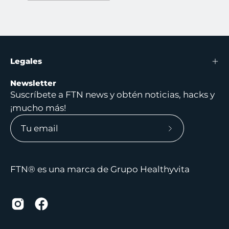
Legales
Newsletter
Suscríbete a FTN news y obtén noticias, hacks y
¡mucho más!
Suscríbete
a
nuestro
FTN® es una marca de Grupo Healthyvita
boletín