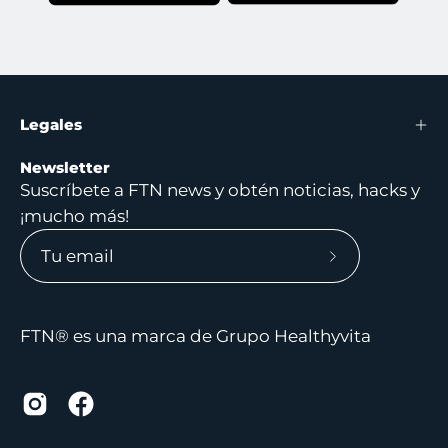
Legales
Newsletter
Suscríbete a FTN news y obtén noticias, hacks y
¡mucho más!
Suscríbete
a
nuestro
FTN® es una marca de Grupo Healthyvita
boletín