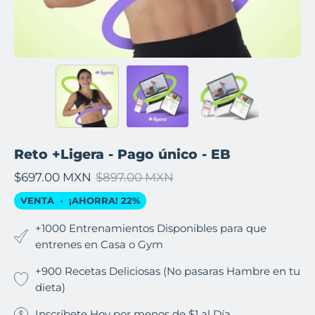
Reto +Ligera - Pago único - EB
$697.00 MXN
$897.00 MXN
VENTA
•
¡AHORRA!
22%
+1000 Entrenamientos Disponibles para que
entrenes en Casa o Gym
+900 Recetas Deliciosas (No pasaras Hambre en tu
dieta)
Inscríbete Hoy por menos de $1 al Día