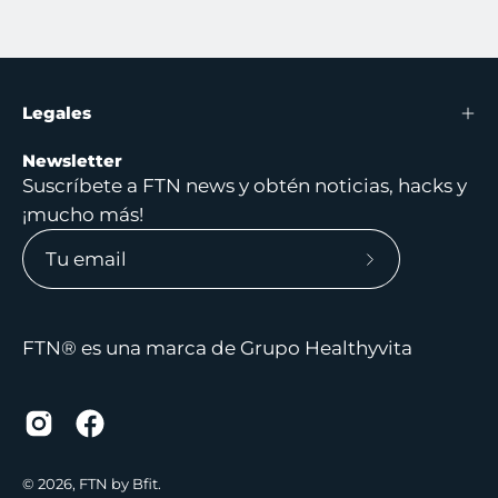
Legales
Newsletter
Suscríbete a FTN news y obtén noticias, hacks y
¡mucho más!
Suscríbete
a
nuestro
FTN® es una marca de Grupo Healthyvita
boletín
© 2026,
FTN by Bfit
.